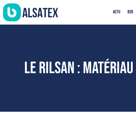
Actu
B2b
Le Rilsan : Matéria