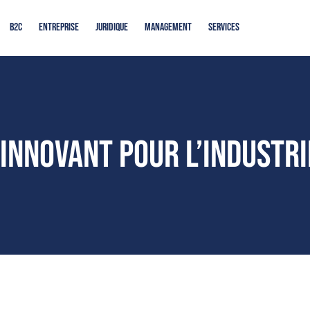
B2c
Entreprise
Juridique
Management
Services
u innovant pour l’industr