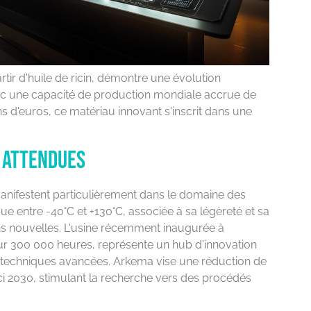
tir d'huile de ricin, démontre une évolution
ec une capacité de production mondiale accrue de
s d'euros, ce matériau innovant s'inscrit dans une
 attendues
anifestent particulièrement dans le domaine des
e entre -40°C et +130°C, associée à sa légèreté et sa
ons nouvelles. L'usine récemment inaugurée à
r 300 000 heures, représente un hub d'innovation
techniques avancées. Arkema vise une réduction de
ici 2030, stimulant la recherche vers des procédés