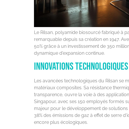
Le Rilsan, polyamide biosourcé fabriqué à par
remarquable depuis sa création en 1947. Av
50% grâce à un investissement de 350 million
dynamique d'expansion continue.
Innovations technologiques
Les avancées technologiques du Rilsan se m
matériaux composites. Sa résistance thermiqu
transparence, ouvre la voie à des applicati
Singapour, avec ses 150 employés formés su
majeur pour le développement de solutions 
38% des émissions de gaz à effet de serre d'
encore plus écologiques.