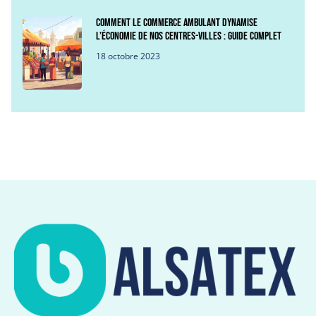
Comment le commerce ambulant dynamise
l’économie de nos centres-villes : guide complet
18 octobre 2023